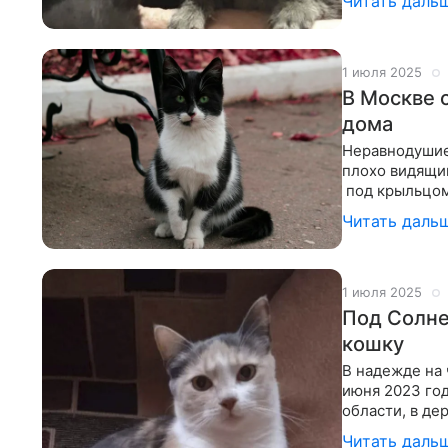
Читать даль
1 июля 2025
В Москве 
дома
Неравнодушие
плохо видящи
под крыльцом
малыша приех
Читать даль
1 июля 2025
Под Солне
кошку
В надежде на 
июня 2023 го
области, в де
может смирит
Читать даль