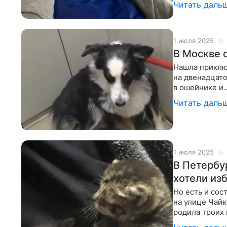
Читать даль
1 июля 2025
В Москве 
Нашла приклю
на двенадцат
в ошейнике и…
Тогда курьер
Читать даль
1 июля 2025
В Петербу
хотели из
Но есть и сос
на улице Чайк
родила троих 
вентиляцион