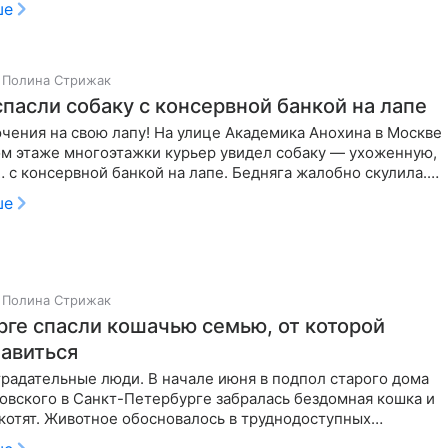
ше
Полина Стрижак
спасли собаку с консервной банкой на лапе
чения на свою лапу! На улице Академика Анохина в Москве
ом этаже многоэтажки курьер увидел собаку — ухоженную,
 с консервной банкой на лапе. Бедняга жалобно скулила.
ше
Полина Стрижак
рге спасли кошачью семью, от которой
бавиться
традательные люди. В начале июня в подпол старого дома
овского в Санкт-Петербурге забралась бездомная кошка и
котят. Животное обосновалось в труднодоступных
ных