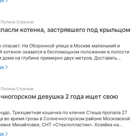
ше
Полина Стрижак
спасли котенка, застрявшего под крыльцом
 спасает. На Оборонной улице в Москве маленький и
й котенок оказался в беспомощном положении в полости
 дома на глубине примерно двух метров. Доставать
ал экипаж
ше
Полина Стрижак
чногорском девушка 2 года ищет свою
чудо. Трехцветная кошечка по кличке Стеша пропала 27
да во время грозы в Солнечногорском районе Московской
ревне Михайловке, СНТ «Стеклопластик». Хозяйка на
ься
ше