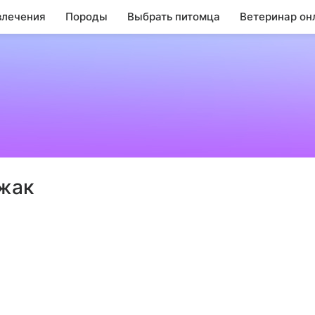
влечения
Породы
Выбрать питомца
Ветеринар он
жак