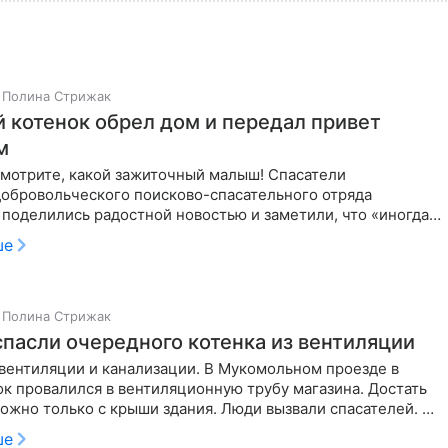
Полина Стрижак
 котенок обрел дом и передал привет
м
смотрите, какой зажиточный малыш! Спасатели
добровольческого поисково-спасательного отряда
поделились радостной новостью и заметили, что «иногда
убу — значит не
ше
Полина Стрижак
спасли очередного котенка из вентиляции
 вентиляции и канализации. В Мукомольном проезде в
к провалился в вентиляционную трубу магазина. Достать
ожно только с крыши здания. Люди вызвали спасателей. На
и
ше