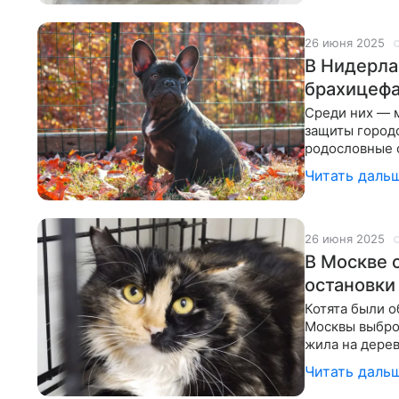
26 июня 2025
В Нидерла
брахицеф
Среди них — м
защиты город
родословные 
решение прин
Читать даль
26 июня 2025
В Москве 
остановки
Котята были о
Москвы выбро
жила на дерев
летом можно
Читать даль