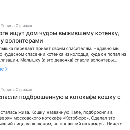
Полина Стрижак
рге ищут дом чудом выжившему котенку,
у волонтерами
лышка передает привет своим спасителям. Недавно мы
о чудесном спасении котенка из колодца, куда он попал из
лизации. Малышку (а это девочка) спасли волонтеры
ургской
ше
Полина Стрижак
спасли подброшенную в котокафе кошку с
сталась жива. Кошку, названную Кале, подбросили в
верям московского котокафе «Котобюро». Сделал это
рывший лицо капюшоном, но попавший на камеры. Ничего
ую напуганную