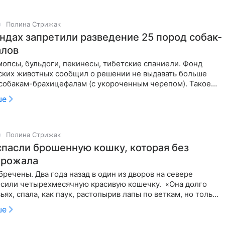
Полина Стрижак
ндах запретили разведение 25 пород собак-
алов
опсы, бульдоги, пекинесы, тибетские спаниели. Фонд
ских животных сообщил о решении не выдавать больше
собакам-брахицефалам (с укороченным черепом). Такое
ято решением
ше
Полина Стрижак
спасли брошенную кошку, которая без
 рожала
бречены. Два года назад в один из дворов на севере
сили четырехмесячную красивую кошечку. «Она долго
ьях, спала, как паук, растопырив лапы по веткам, но только
ше