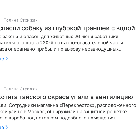
Полина Стрижак
спасли собаку из глубокой траншеи с водой
 закона и опасен для животных 26 июня работники
сательного поста 220-й пожарно-спасательной части
са оперативно прибыли по вызову неравнодушных
ей для спасения собаки,
ше
Полина Стрижак
котята тайского окраса упали в вентиляцию
ли. Сотрудники магазина «Перекресток», расположенного
кой улице в Москве, обнаружили на защитной решетке
ого короба под потолком подсобного помещения
 двух крошечных
ше