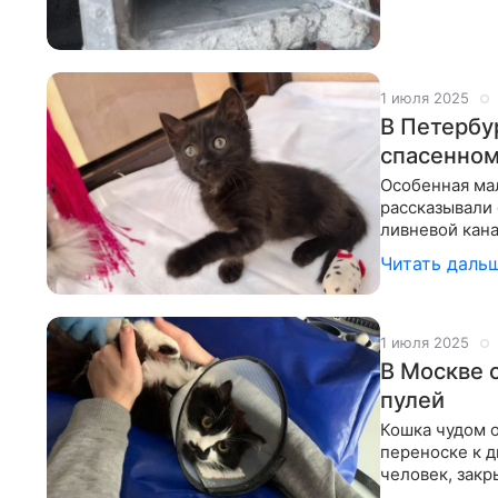
1 июля 2025
В Петербу
спасенном
Особенная ма
рассказывали 
ливневой кана
санкт-петерб
Читать даль
1 июля 2025
В Москве 
пулей
Кошка чудом о
переноске к д
человек, зак
не понимающ