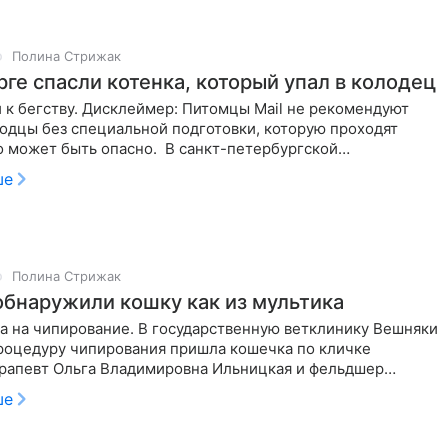
Полина Стрижак
рге спасли котенка, который упал в колодец
 к бегству. Дисклеймер: Питомцы Mail не рекомендуют
лодцы без специальной подготовки, которую проходят
о может быть опасно. В санкт-петербургской
кой службе помощи
ше
Полина Стрижак
обнаружили кошку как из мультика
а на чипирование. В государственную ветклинику Вешняки
процедуру чипирования пришла кошечка по кличке
ерапевт Ольга Владимировна Ильницкая и фельдшер
риевна Череватова
ше