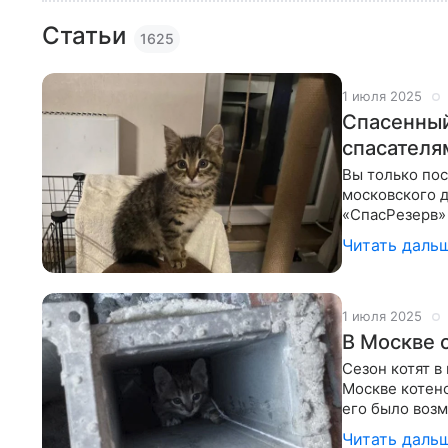
Статьи
1625
1 июля 2025
Спасенный
спасателя
Вы только по
московского 
«СпасРезерв» 
вылететь в тр
Читать даль
1 июля 2025
В Москве 
Сезон котят в
Москве котено
его было возм
место выехал
Читать даль