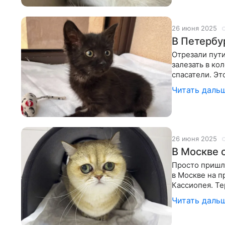
26 июня 2025
В Петербу
Отрезали пути
залезать в ко
спасатели. Эт
добровольчес
Читать даль
26 июня 2025
В Москве 
Просто пришл
в Москве на 
Кассиопея. Т
Валерия Дмит
Читать даль