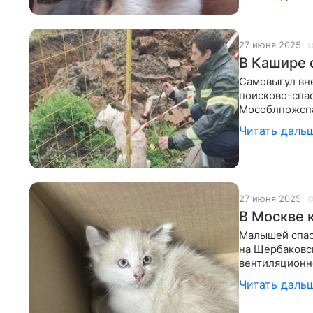
27 июня 2025
В Кашире 
Самовыгул вне
поисково-спа
Мособлпожспа
местных жител
Читать даль
27 июня 2025
В Москве 
Малышей спас
на Щербаковс
вентиляционн
супермаркета
Читать даль