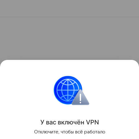
У вас включ
ён
V
P
N
Отключите, чтобы всё работало