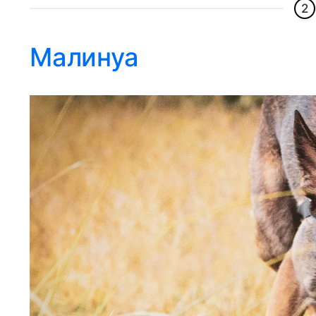
2
Малинуа