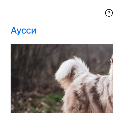
3
Аусси