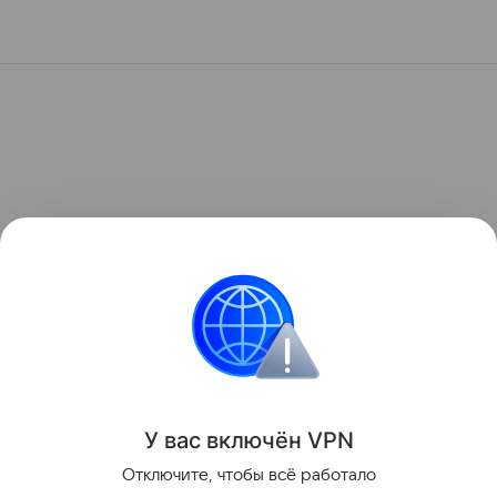
У вас включ
ён
V
P
N
Отключите, чтобы всё работало