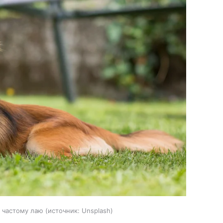
 частому лаю
источник:
Unsplash