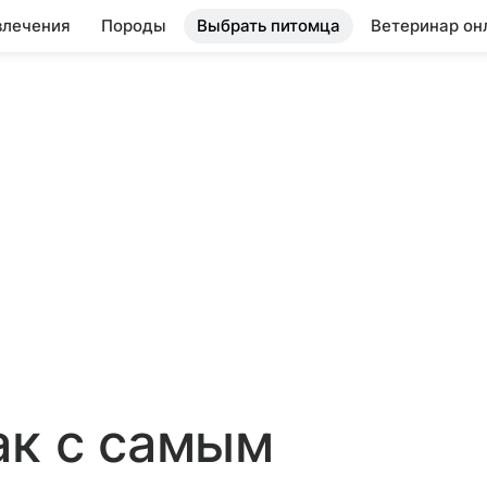
влечения
Породы
Выбрать питомца
Ветеринар он
ак с самым