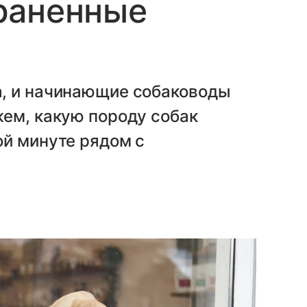
раненные
, и начинающие собаководы
жем, какую породу собак
ой минуте рядом с