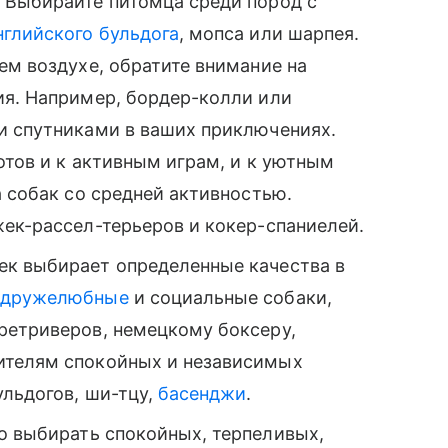
 Выбирайте питомца среди пород с
нглийского бульдога
, мопса или шарпея.
ем воздухе, обратите внимание на
ия. Например, бордер-колли или
и спутниками в ваших приключениях.
отов и к активным играм, и к уютным
а собак со средней активностью.
ек-рассел-терьеров и кокер-спаниелей.
ек выбирает определенные качества в
дружелюбные
и социальные собаки,
ретриверов, немецкому боксеру,
ителям спокойных и независимых
ульдогов, ши-тцу,
басенджи
.
 выбирать спокойных, терпеливых,