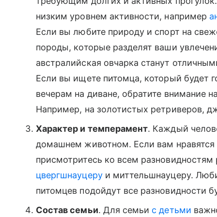
требующим долгих и активных прогулок.
низким уровнем активности, например
а
Если вы любите природу и спорт на свеж
породы, которые разделят ваши увлечен
австралийская овчарка станут отличным
Если вы ищете питомца, который будет г
вечерам на диване, обратите внимание н
Например, на золотистых ретриверов, дж
Характер и темперамент
. Каждый челов
домашнем животном. Если вам нравятся
присмотритесь ко всем разновидностям 
цвергшнауцеру
и миттельшнауцеру. Люб
питомцев подойдут все разновидности б
Состав семьи
. Для семьи
с детьми
важно