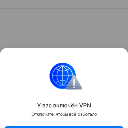
У вас включ
ён
V
P
N
Отключите, чтобы всё работало