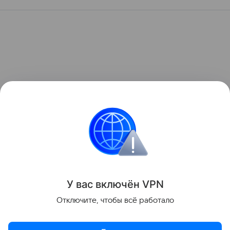
У вас включ
ён
V
P
N
Отключите, чтобы всё работало