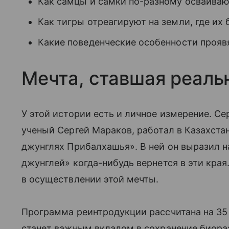
Как самцы и самки по-разному осваива
Как тигры отреагируют на земли, где их 
Какие поведенческие особенности проявя
Мечта, ставшая реаль
У этой истории есть и личное измерение. Сер
ученый Сергей Мараков, работал в Казахстан
джунглях Прибалхашья». В ней он выразил н
джунглей» когда-нибудь вернется в эти края
в осуществлении этой мечты.
Программа реинтродукции рассчитана на 35 
станет важным вкладом в сохранение биора