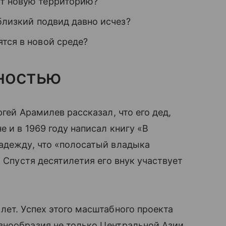
ют новую территорию?
близкий подвид давно исчез?
тся в новой среде?
ностью
гей Арамилев рассказал, что его дед,
е и в 1969 году написал книгу «В
адежду, что «полосатый владыка
. Спустя десятилетия его внук участвует
лет. Успех этого масштабного проекта
знообразия не только Центральной Азии,