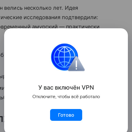
н велись несколько лет. Идея
етические исследования подтвердили:
современный амурский — практически
обальной программе восстановления
тырех
амурских тигров из России
.
У вас включ
ён
V
P
N
мир Путин и Касым-Жомарт Токаев
Отключите, чтобы всё работало
дьбе этих животных.
алхаш
Готово