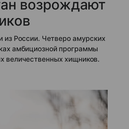
тан возрождают
иков
и из России. Четверо амурских
мках амбициозной программы
их величественных хищников.