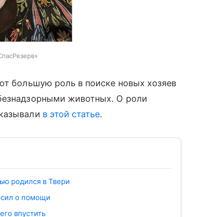
СпасРезерв»
ют большую роль в поиске новых хозяев
безнадзорными животных. О роли
сказывали
в этой статье
.
ью родился в Твери
осил о помощи
его впустить