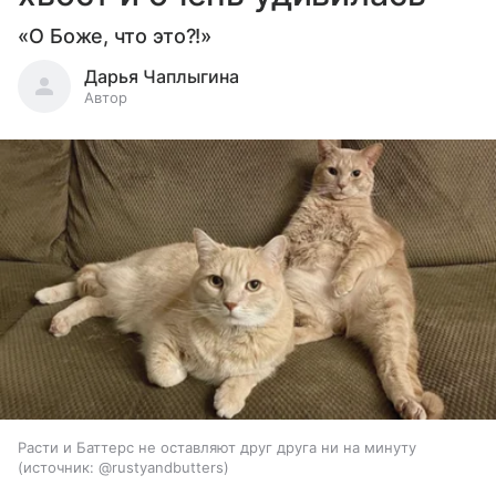
«О Боже, что это?!»
Дарья Чаплыгина
Автор
Расти и Баттерс не оставляют друг друга ни на минуту
источник:
@rustyandbutters