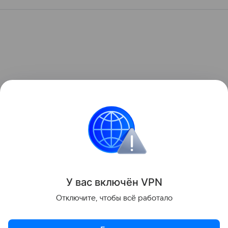
У вас включ
ён
V
P
N
Отключите, чтобы всё работало