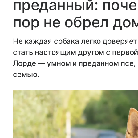
преданный: поче
пор не обрел до
Не каждая собака легко доверяет
стать настоящим другом с перво
Лорде — умном и преданном псе,
семью.