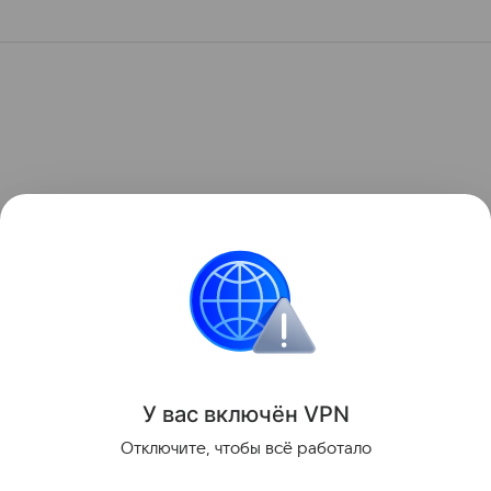
У вас включ
ён
V
P
N
Отключите, чтобы всё работало