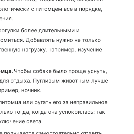
ологически с питомцем все в порядке,
ения.
рогулки более длительными и
омиться. Добавлять нужно не только
твенную нагрузку, например, изучение
.
омца.
Чтобы собаке было проще уснуть,
о для отдыха. Пугливым животным лучше
пример, ночник.
питомца или ругать его за неправильное
ько тогда, когда она успокоилась: так
ключение света.
не получается самостоятельно отучить