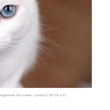
хождением
источник:
Lunile/CC BY-SA 4.0 |