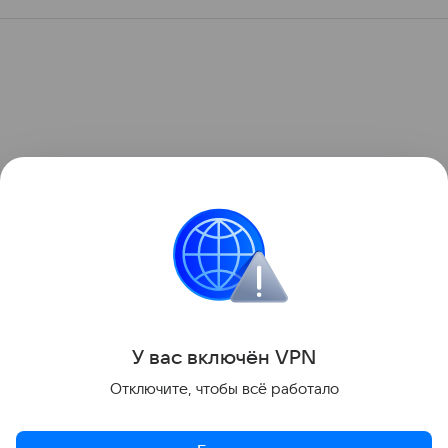
У вас включ
ён
V
P
N
Отключите, чтобы всё работало