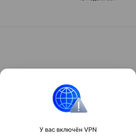
У вас включ
ён
V
P
N