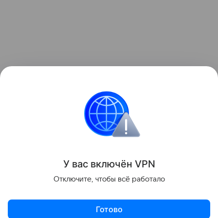
У вас включ
ён
V
P
N
Отключите, чтобы всё работало
Готово