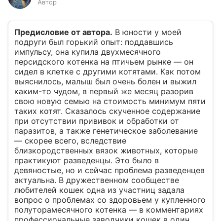
Автор
Предисловие от автора.
В юности у моей
подруги был горький опыт: поддавшись
импульсу, она купила двухмесячного
персидского котенка на птичьем рынке — он
сидел в клетке с другими котятами. Как потом
выяснилось, малыш был очень болен и выжил
каким-то чудом, в первый же месяц разорив
свою новую семью на стоимость минимум пяти
таких котят. Сказалось скученное содержание
при отсутствии прививок и обработки от
паразитов, а также генетическое заболевание
— скорее всего, вследствие
близкородственных вязок животных, которые
практикуют разведенцы. Это было в
девяностые, но и сейчас проблема разведенцев
актуальна. В дружественном сообществе
любителей кошек одна из участниц задала
вопрос о проблемах со здоровьем у купленного
полуторамесячного котенка — в комментариях
профессиональные заводчики кошек в один