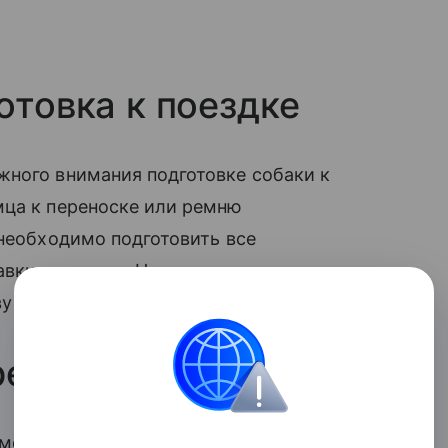
отовка к поездке
жного внимания подготовке собаки к
мца к переноске или ремню
 необходимо подготовить все
авки и аптечку. Недостаточная подготовка
у поездки.
ребностей питомца
 могут отличаться. Некоторые требуют