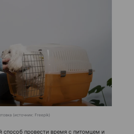
отовка
источник:
Freepik
й способ провести время с питомцем и