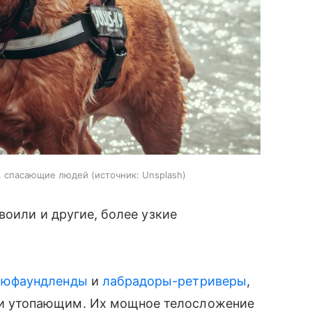
ы, спасающие людей
источник:
Unsplash
воили и другие, более узкие
ьюфаундленды
и
лабрадоры-ретриверы
,
щи утопающим. Их мощное телосложение