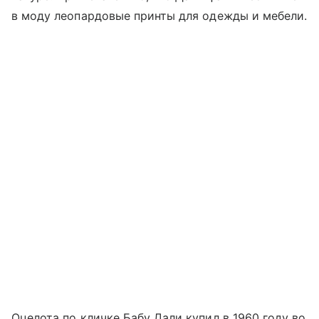
в моду леопардовые принты для одежды и мебели.
Оцелота по кличке Бабу Дали купил в 1960 году во