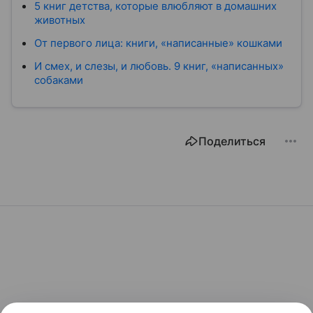
5 книг детства, которые влюбляют в домашних
животных
От первого лица: книги, «написанные» кошками
И смех, и слезы, и любовь. 9 книг, «написанных»
собаками
Поделиться