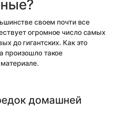
зные?
льшинстве своем почти все
ществует огромное число самых
ых до гигантских. Как это
а произошло такое
 материале.
предок домашней