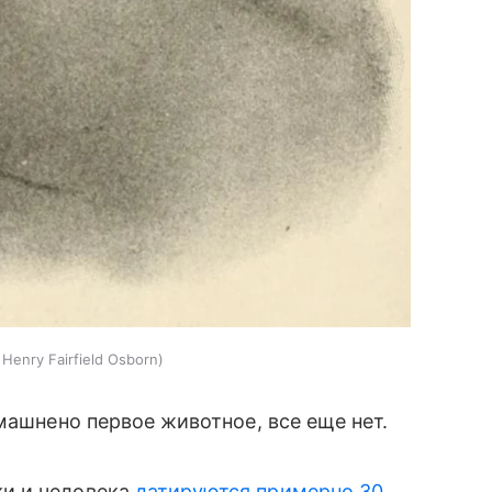
Henry Fairfield Osborn
машнено первое животное, все еще нет.
и и человека
датируются примерно 30