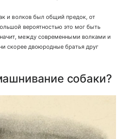
ак и волков был общий предок, от
большой вероятностью это мог быть
 значит, между современными волками и
они скорее двоюродные братья друг
машнивание собаки?