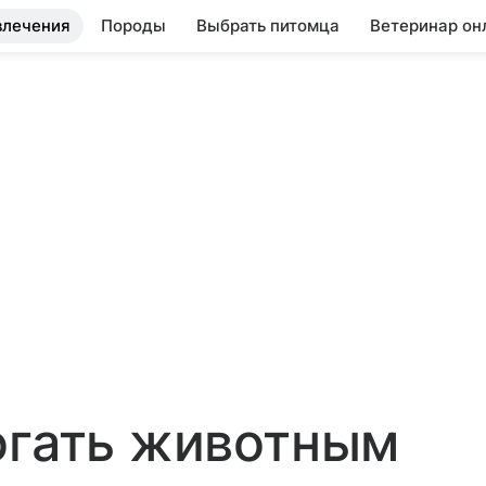
влечения
Породы
Выбрать питомца
Ветеринар он
огать животным