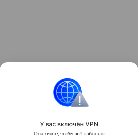
У вас включ
ён
V
P
N
Отключите, чтобы всё работало