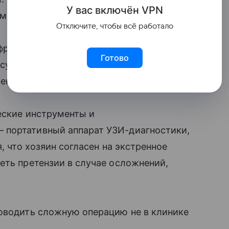
У вас включ
ён
V
P
N
имеющие отношения к ветеринарии люди.
Отключите, чтобы всё работало
фразам: «если сейчас не решитесь —
Готово
й суммы — а сколько есть?». Его тактика
ение и вытягивание денег.
ческие инструменты и
 портативный аппарат УЗИ-диагностики,
, что хозяин согласен на экстренное
еть претензии в случае осложнений,
роводить сложную операцию не в клинике