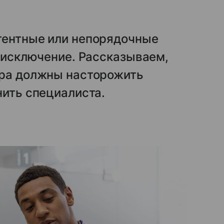
етентные или непорядочные
е исключение. Рассказываем,
ара должны насторожить
нить специалиста.