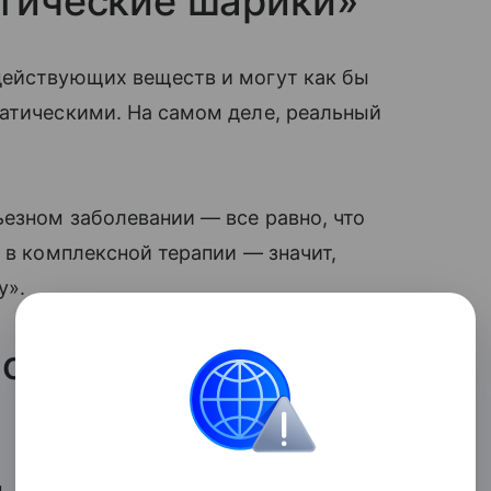
атические шарики»
действующих веществ и могут как бы
атическими. На самом деле, реальный
езном заболевании — все равно, что
 в комплексной терапии — значит,
у».
ооперируем на
ом. Схему используют мошенники —