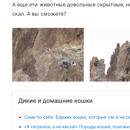
А еще эти животные довольные скрытные, но
скал. А вы сможете?
Дикие и домашние кошки
Сами по себе. 8 диких кошек, которые так и не 
«Я тигренок, а не киска!» Породы кошек, похожи