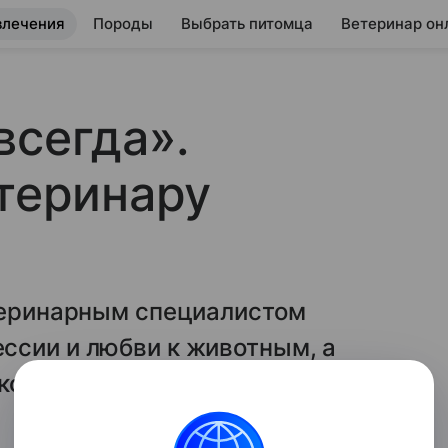
влечения
Породы
Выбрать питомца
Ветеринар он
всегда».
етеринару
етеринарным специалистом
ссии и любви к животным, а
кошке или собаке стало плохо и
.