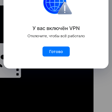
У вас включ
ён
V
P
N
Отключите, чтобы всё работало
Готово