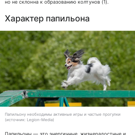
но не склонна к образованию колтунов (1).
Характер папильона
Папильону необходимы активные игры и частые прогулки
источник:
Legion-Media
Папильоны — это энергичные, жизнерадостные и