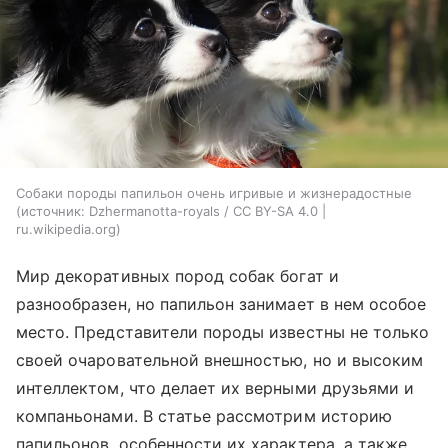
Собаки породы папильон очень игривые и жизнерадостные
источник:
Dzhermanotta-royals / CC BY-SA 4.0 |
ru.wikipedia.org
Мир декоративных пород собак богат и
разнообразен, но папильон занимает в нем особое
место. Представители породы известны не только
своей очаровательной внешностью, но и высоким
интеллектом, что делает их верными друзьями и
компаньонами. В статье рассмотрим историю
папильонов, особенности их характера, а также