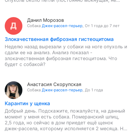
Опухоль около петли (постоянно мокнущая, не
уменьшающая в размере), на…
Данил Морозов
Собака
Джек-рассел-терьер
,
От 1 года до 7 лет
Злокачественная фиброзная гистеоцитома
Неделю назад вырезали у собаки на ноге опухоль и
сдали ее на анализ. Анализ показал -
злокачественная фиброзная гистеоцитома. Что
будет с собакой?
Анастасия Скорупская
Собака
Джек-рассел-терьер
,
До 1 года
Карантин у щенка
Добрый день. Подскажите, пожалуйста, на данный
момент у меня есть собака. Померанский шпиц,
2,5 года, но сейчас в дом приедет ещё щенок
джек-рассела, которому исполняется 2 месяца. На