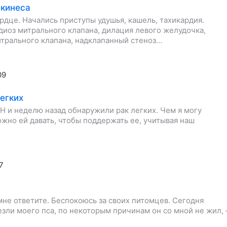
екинеса
ердце. Начались приступы удушья, кашель, тахикардия.
диоз митрального клапана, дилация левого желудочка,
итрального клапана, надклапанный стеноз…
09
егких
ПН и неделю назад обнаружили рак легких. Чем я могу
жно ей давать, чтобы поддержать ее, учитывая наш
7
мне ответите. Беспокоюсь за своих питомцев. Сегодня
везли моего пса, по некоторым причинам он со мной не жил, 