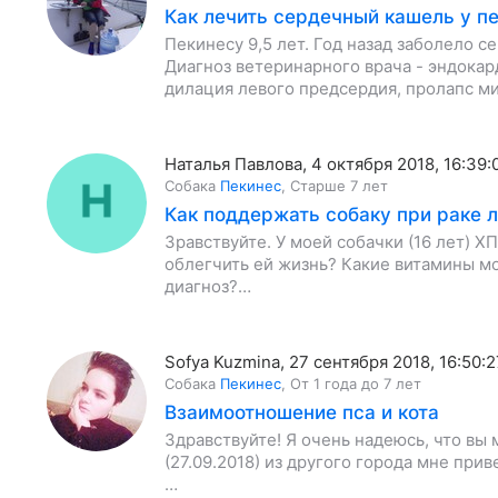
Как лечить сердечный кашель у п
Пекинесу 9,5 лет. Год назад заболело с
Диагноз ветеринарного врача - эндокар
дилация левого предсердия, пролапс м
Наталья Павлова
,
4 октября 2018, 16:39:
Собака
Пекинес
,
Старше 7 лет
Как поддержать собаку при раке л
Зравствуйте. У моей собачки (16 лет) Х
облегчить ей жизнь? Какие витамины мо
диагноз?…
Sofya Kuzmina
,
27 сентября 2018, 16:50:2
Собака
Пекинес
,
От 1 года до 7 лет
Взаимоотношение пса и кота
Здравствуйте! Я очень надеюсь, что вы 
(27.09.2018) из другого города мне при
…