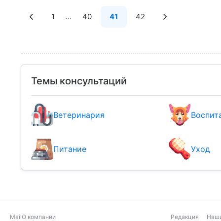
1
...
40
41
42
Темы консультаций
Ветеринария
Воспит
Питание
Уход
Mail
О компании
Редакция
Наши