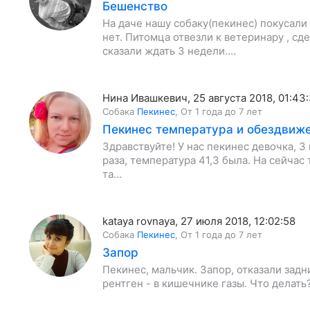
Бешенство
На даче нашу собаку(пекинес) покусали
нет. Питомца отвезли к ветеринару , сд
сказали ждать 3 недели.…
Нина Ивашкевич
,
25 августа 2018, 01:43
Собака
Пекинес
,
От 1 года до 7 лет
Пекинес температура и обездвиже
Здравствуйте! У нас пекинес девочка, 3
раза, температура 41,3 была. На сейчас
та…
kataya rovnaya
,
27 июля 2018, 12:02:58
Собака
Пекинес
,
От 1 года до 7 лет
Запор
Пекинес, мальчик. Запор, отказали задни
рентген - в кишечнике газы. Что делать