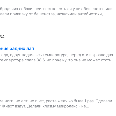
 бродячих собаки, неизвестно есть ли у них бешенство или
елали прививку от бешенства, назначили антибиотики,
:34
ние задних лап
 года, вдруг поднялась температура, перед эти вырвало два
 температура спала 38,6, но почему-то она не может стать
е ноги, не ест, не пьет, рвота желчью была 1 раз. Сделали
? Живот вздут. Делали клизму микролакс - не…