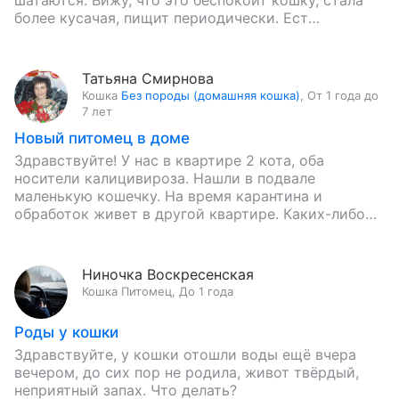
шатаются. Вижу, что это беспокоит кошку, стала
более кусачая, пищит периодически. Ест
нормально, активная. Подскажите, стоит…
Татьяна Смирнова
Кошка
Без породы (домашняя кошка)
,
От 1 года до
7 лет
Новый питомец в доме
Здравствуйте! У нас в квартире 2 кота, оба
носители калицивироза. Нашли в подвале
маленькую кошечку. На время карантина и
обработок живет в другой квартире. Каких-либо
инфекций у нее не обнаружили.…
Ниночка Воскресенская
Кошка
Питомец
,
До 1 года
Роды у кошки
Здравствуйте, у кошки отошли воды ещё вчера
вечером, до сих пор не родила, живот твёрдый,
неприятный запах. Что делать?