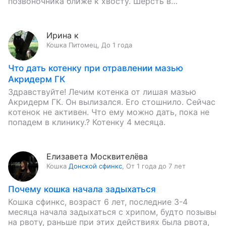
позвоночника ближе к хвосту. Шерсть в…
Ирина к
Кошка
Питомец
,
До 1 года
Что дать котенку при отравлении мазью
Акридерм ГК
Здравствуйте! Лечим котенка от лишая мазью
Акридерм ГК. Он вылизался. Его стошнило. Сейчас
котенок не активен. Что ему можно дать, пока не
попадем в клинику.? Котенку 4 месяца.
Елизавета Москвителёва
Кошка
Донской сфинкс
,
От 1 года до 7 лет
Почему кошка начала задыхаться
Кошка сфинкс, возраст 6 лет, последние 3-4
месяца начала задыхаться с хрипом, будто позывы
на рвоту, раньше при этих действиях была рвота,