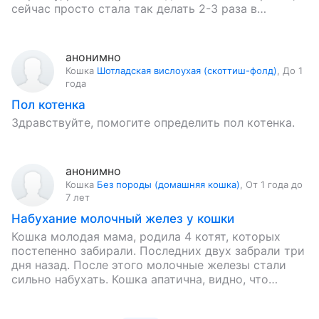
сейчас просто стала так делать 2-3 раза в…
анонимно
Кошка
Шотладская вислоухая (скоттиш-фолд)
,
До 1
года
Пол котенка
Здравствуйте, помогите определить пол котенка.
анонимно
Кошка
Без породы (домашняя кошка)
,
От 1 года до
7 лет
Набухание молочный желез у кошки
Кошка молодая мама, родила 4 котят, которых
постепенно забирали. Последних двух забрали три
дня назад. После этого молочные железы стали
сильно набухать. Кошка апатична, видно, что
испытывает дискомфорт. Сегодня она…