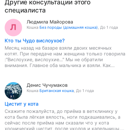
Другие консультации этого
специалиста
Людмила Майорова
Кошка
Без породы (домашняя кошка)
,
До 1 года
Кто ты Чудо вислоухое?
Месяц назад на базаре взяли двоих месячных
котят. При передаче нам женщина только говорила
:"Вислоухие, вислоухие..." Мы не обратили
внимания. Главное оба мальчика и взяли. Как
определить, что такое эта…
Денис Чучумаков
Кошка
Британская кошка
,
До 1 года
Цистит у кота
Скажите пожалуйста, до приёма в ветклинику у
кота была лёгкая вялость, ноги подкашивались, а
сейчас после приёма нам сказали что у кота
хронический цистит, после уколов и капельницы,