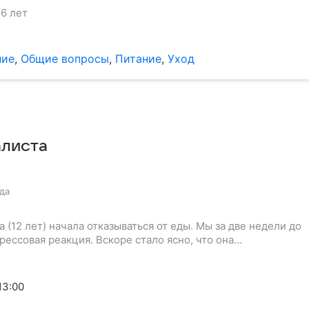
6 лет
ние
,
Общие вопросы
,
Питание
,
Уход
алиста
ода
 (12 лет) начала отказываться от еды. Мы за две недели до
трессовая реакция. Вскоре стало ясно, что она…
13:00