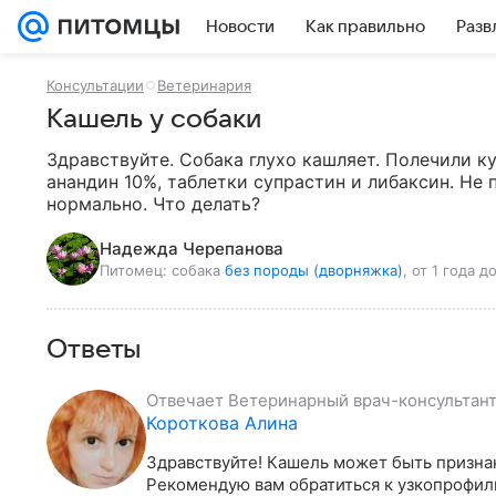
Новости
Как правильно
Разв
Консультации
Ветеринария
Кашель у собаки
Здравствуйте. Собака глухо кашляет. Полечили к
анандин 10%, таблетки супрастин и либаксин. Не п
нормально. Что делать?
Надежда Черепанова
Питомец:
собака
без породы (дворняжка)
, от 1 года д
Ответы
Отвечает
Ветеринарный врач-консультант,
Короткова Алина
Здравствуйте! Кашель может быть призна
Рекомендую вам обратиться к узкопрофил