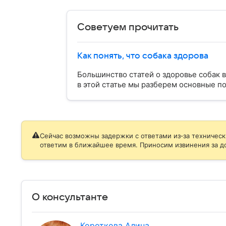
Советуем прочитать
Как понять, что собака здорова
Большинство статей о здоровье собак
в этой статье мы разберем основные по
Сейчас возможны задержки с ответами из‑за техническ
ответим в ближайшее время. Приносим извинения за д
О консультанте
Короткова Алина