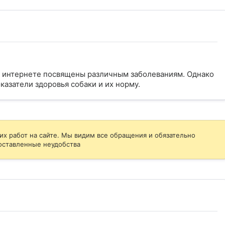
 в интернете посвящены различным заболеваниям. Однако
казатели здоровья собаки и их норму.
их работ на сайте. Мы видим все обращения и обязательно
оставленные неудобства