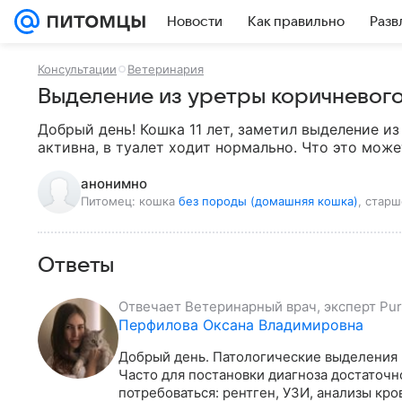
Новости
Как правильно
Разв
Консультации
Ветеринария
Выделение из уретры коричневого
Добрый день! Кошка 11 лет, заметил выделение из
активна, в туалет ходит нормально. Что это може
анонимно
Питомец:
кошка
без породы (домашняя кошка)
, старш
Ответы
Отвечает
Ветеринарный врач, эксперт Pur
Перфилова Оксана Владимировна
Добрый день. Патологические выделения м
Часто для постановки диагноза достаточно
потребоваться: рентген, УЗИ, анализы кро