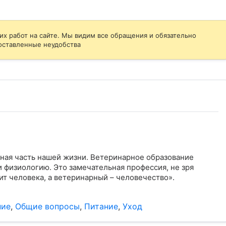
их работ на сайте. Мы видим все обращения и обязательно
оставленные неудобства
ная часть нашей жизни. Ветеринарное образование
 физиологию. Это замечательная профессия, не зря
ит человека, а ветеринарный – человечество».
ние
,
Общие вопросы
,
Питание
,
Уход