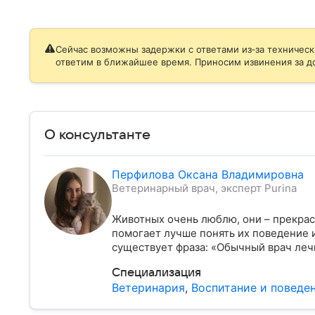
Сейчас возможны задержки с ответами из‑за техническ
ответим в ближайшее время. Приносим извинения за д
О консультанте
Перфилова Оксана Владимировна
Ветеринарный врач, эксперт Purina
Животных очень люблю, они – прекрас
помогает лучше понять их поведение и
существует фраза: «Обычный врач леч
Специализация
Ветеринария
,
Воспитание и поведе