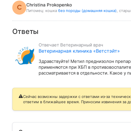
Christina Prokopenko
Питомец:
кошка
без породы (домашняя кошка)
, старш
Ответы
Отвечает
Ветеринарный врач
Ветеринарная клиника «Ветстэйт»
Здравствуйте! Метил преднизолон препара
применяются при ХБП в противовоспалител
рассматривается в отдельности. Какое у 
Сейчас возможны задержки с ответами из‑за техническ
ответим в ближайшее время. Приносим извинения за д