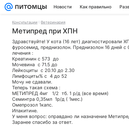
Новости
Как правильно
Раз
Консультации
Ветеринария
Метипред при ХПН
Здравствуйте! У кота (16 лет) диагностировали ХП
фуросемид, преднизолон. Преднизолон 16 дней с 0
лечения :

Креатинин с 573  до

Мочевина  с 71.5 до

Лейкоциты  с 20.10 до 2.30

Лимфоциты% с  4 до 52

Мочу не сдавали. 

Теперь такая схема :

МЕТИПРЕД 4мг   1/2  тб. 1 р/д (все время) 

Семинтра 0,35мл  1р/д ( 1мес.)

Омепрозол 1капс. 

Ипакитине. 

У меня вопрос: оправдано ли назначение Метипре
Заранее спасибо за ответ.