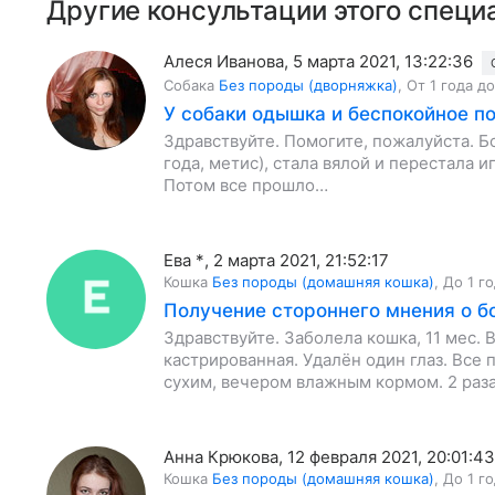
Другие консультации этого специ
Алеся Иванова
,
5 марта 2021, 13:22:36
Собака
Без породы (дворняжка)
,
От 1 года до
У собаки одышка и беспокойное п
Здравствуйте. Помогите, пожалуйста. Бо
года, метис), стала вялой и перестала и
Потом все прошло…
Ева *
,
2 марта 2021, 21:52:17
Кошка
Без породы (домашняя кошка)
,
До 1 г
Получение стороннего мнения о б
Здравствуйте. Заболела кошка, 11 мес. 
кастрированная. Удалён один глаз. Вс
сухим, вечером влажным кормом. 2 раз
Анна Крюкова
,
12 февраля 2021, 20:01:43
Кошка
Без породы (домашняя кошка)
,
До 1 г