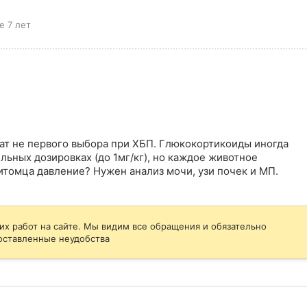
е 7 лет
т не первого выбора при ХБП. Глюкокортикоиды иногда 
ьных дозировках (до 1мг/кг), но каждое животное 
питомца давление? Нужен анализ мочи, узи почек и МП.
их работ на сайте. Мы видим все обращения и обязательно
оставленные неудобства