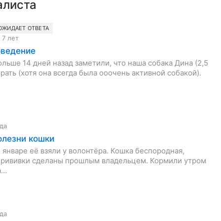
алиста
ОЖИДАЕТ ОТВЕТА
 7 лет
оведение
льше 14 дней назад заметили, что наша собака Дина (2,5
грать (хотя она всегда была ооочень активной собакой).
ода
олезни кошки
В январе её взяли у волонтёра. Кошка беспородная,
е прививки сделаны прошлым владельцем. Кормили утром
а…
ода