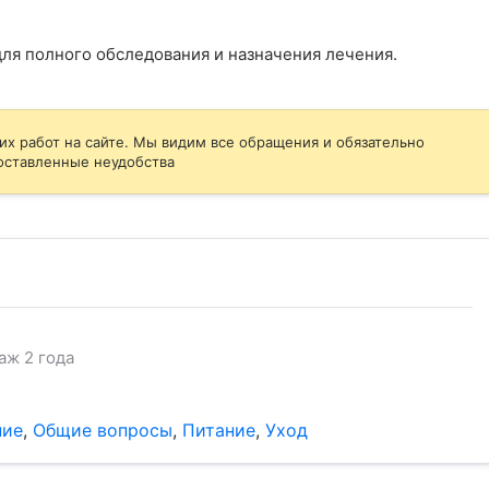
ля полного обследования и назначения лечения.
их работ на сайте. Мы видим все обращения и обязательно
оставленные неудобства
аж 2 года
ние
,
Общие вопросы
,
Питание
,
Уход