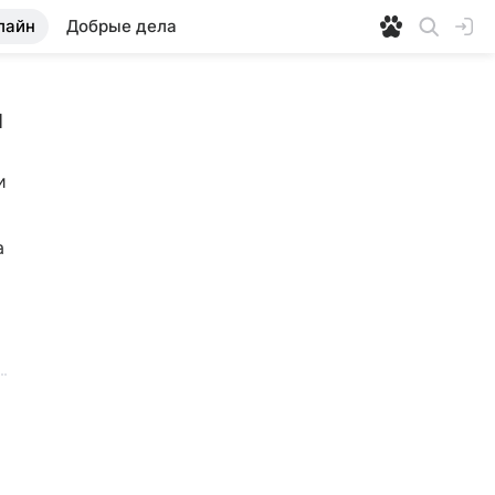
лайн
Добрые дела
м
 
 