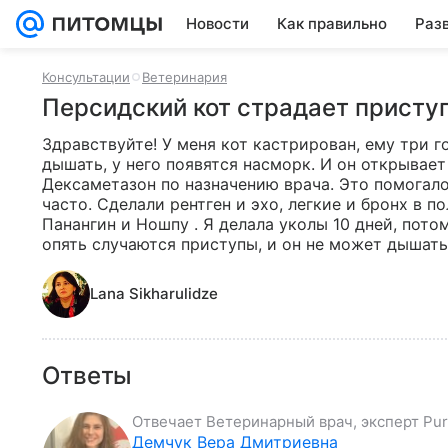
Новости
Как правильно
Раз
Консультации
Ветеринария
Персидский кот страдает присту
Здравствуйте! У меня кот кастрирован, ему три г
дышать, у него появятся насморк. И он открывает 
Дексаметазон по назначению врача. Это помогало
часто. Сделали рентген и эхо, легкие и бронх в п
Панангин и Ношпу . Я делала уколы 10 дней, потом
опять случаются приступы, и он не может дышать
Lana Sikharulidze
Ответы
Отвечает
Ветеринарный врач, эксперт Puri
Демчук Вера Дмитриевна