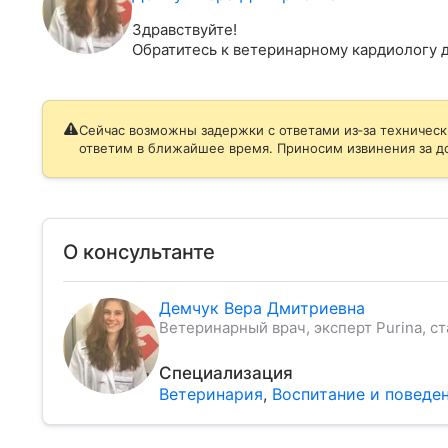
Здравствуйте!

Обратитесь к ветеринарному кардиологу д
Сейчас возможны задержки с ответами из‑за техническ
ответим в ближайшее время. Приносим извинения за д
О консультанте
Демчук Вера Дмитриевна
Ветеринарный врач, эксперт Purina, ст
Специализация
Ветеринария
,
Воспитание и поведе