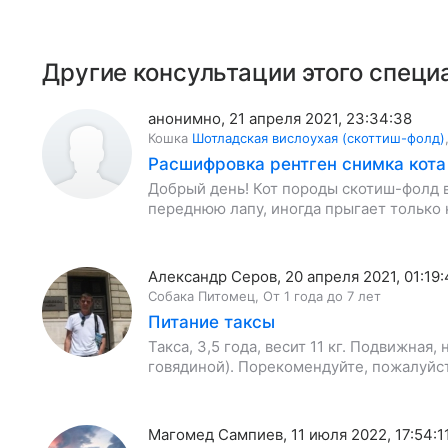
Другие консультации этого специ
анонимно
,
21 апреля 2021, 23:34:38
Кошка
Шотладская вислоухая (скоттиш-фолд)
Расшифровка рентген снимка кота
Добрый день! Кот породы скотиш-фолд в
переднюю лапу, иногда прыгает только 
Алекcандр Серов
,
20 апреля 2021, 01:19
Собака
Питомец
,
От 1 года до 7 лет
Питание таксы
Такса, 3,5 года, весит 11 кг. Подвижная
говядиной). Порекомендуйте, пожалуйст
Магомед Сампиев
,
11 июля 2022, 17:54:1