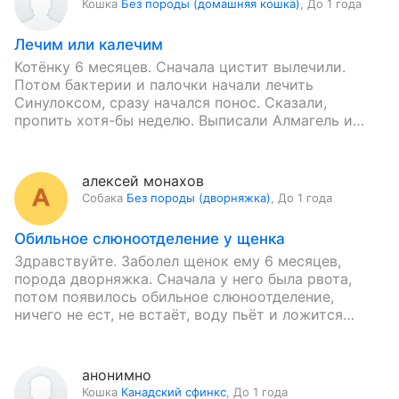
Кошка
Без породы (домашняя кошка)
,
До 1 года
Лечим или калечим
Котёнку 6 месяцев. Сначала цистит вылечили.
Потом бактерии и палочки начали лечить
Синулоксом, сразу начался понос. Сказали,
пропить хотя-бы неделю. Выписали Алмагель и
Энтеросгель. Сегодня шестой день, ничего не
изменилось.…
алексей монахов
Собака
Без породы (дворняжка)
,
До 1 года
Обильное слюноотделение у щенка
Здравствуйте. Заболел щенок ему 6 месяцев,
порода дворняжка. Сначала у него была рвота,
потом появилось обильное слюноотделение,
ничего не ест, не встаёт, воду пьёт и ложится
лапами и мордой в…
анонимно
Кошка
Канадский сфинкс
,
До 1 года