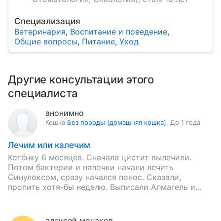
Специализация
Ветеринария
,
Воспитание и поведение
,
Общие вопросы
,
Питание
,
Уход
Другие консультации этого
специалиста
анонимно
Кошка
Без породы (домашняя кошка)
,
До 1 года
Лечим или калечим
Котёнку 6 месяцев. Сначала цистит вылечили.
Потом бактерии и палочки начали лечить
Синулоксом, сразу начался понос. Сказали,
пропить хотя-бы неделю. Выписали Алмагель и
Энтеросгель. Сегодня шестой день, ничего не
изменилось.…
алексей монахов