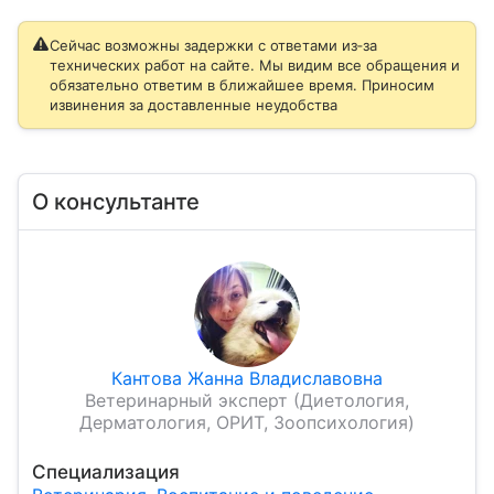
Сейчас возможны задержки с ответами из‑за
технических работ на сайте. Мы видим все обращения и
обязательно ответим в ближайшее время. Приносим
извинения за доставленные неудобства
О консультанте
Кантова Жанна Владиславовна
Ветеринарный эксперт (Диетология,
Дерматология, ОРИТ, Зоопсихология)
Специализация