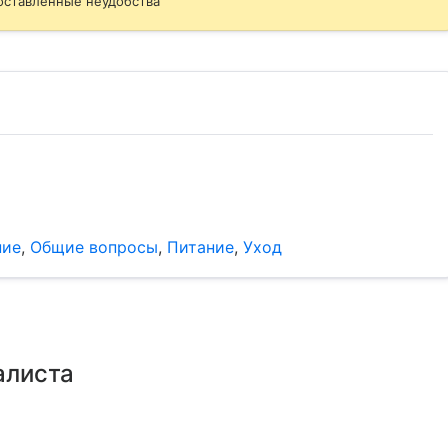
оставленные неудобства
ние
,
Общие вопросы
,
Питание
,
Уход
алиста