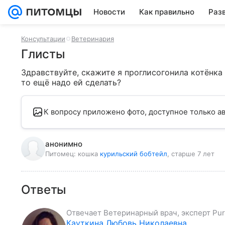
Новости
Как правильно
Раз
Консультации
Ветеринария
Глисты
Здравствуйте, скажите я проглисогонила котёнка 3
то ещё надо ей сделать?
К вопросу приложено фото, доступное только ав
анонимно
Питомец:
кошка
курильский бобтейл
, старше 7 лет
Ответы
Отвечает
Ветеринарный врач, эксперт Pur
Кауткина Любовь Николаевна