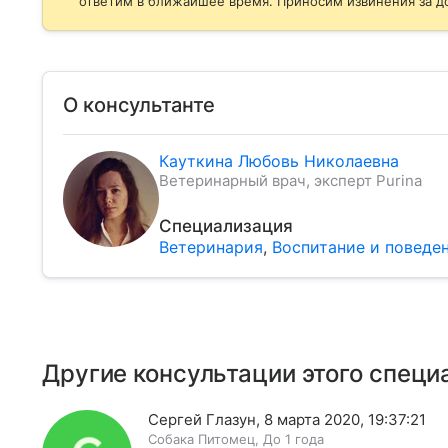
ответим в ближайшее время. Приносим извинения за д
О консультанте
Кауткина Любовь Николаевна
Ветеринарный врач, эксперт Purina
Специализация
Ветеринария
,
Воспитание и поведе
Другие консультации этого специ
Сергей Глазун
,
8 марта 2020, 19:37:21
Собака
Питомец
,
До 1 года