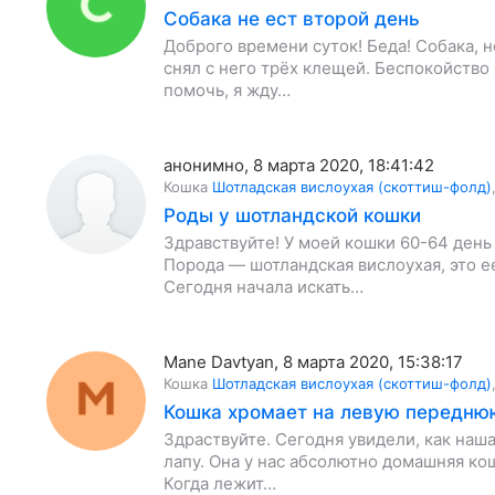
Собака не ест второй день
Доброго времени суток! Беда! Собака, н
снял с него трёх клещей. Беспокойство
помочь, я жду…
анонимно
,
8 марта 2020, 18:41:42
Кошка
Шотладская вислоухая (скоттиш-фолд)
Роды у шотландской кошки
Здравствуйте! У моей кошки 60-64 день
Порода — шотландская вислоухая, это 
Сегодня начала искать…
Mane Davtyan
,
8 марта 2020, 15:38:17
Кошка
Шотладская вислоухая (скоттиш-фолд)
Кошка хромает на левую передню
Здраствуйте. Сегодня увидели, как наш
лапу. Она у нас абсолютно домашняя ко
Когда лежит…