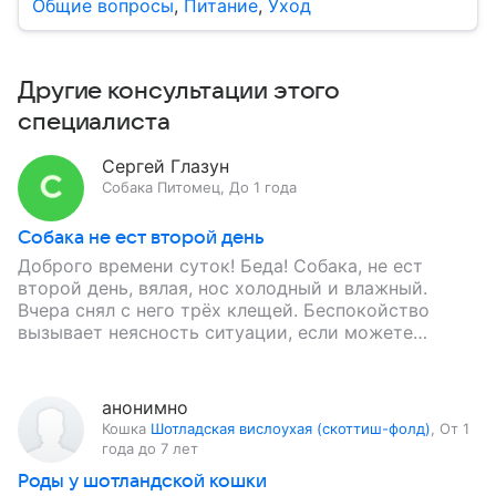
Общие вопросы
,
Питание
,
Уход
Другие консультации этого
специалиста
Сергей Глазун
Собака
Питомец
,
До 1 года
Собака не ест второй день
Доброго времени суток! Беда! Собака, не ест
второй день, вялая, нос холодный и влажный.
Вчера снял с него трёх клещей. Беспокойство
вызывает неясность ситуации, если можете
объективно помочь, я жду…
анонимно
Кошка
Шотладская вислоухая (скоттиш-фолд)
,
От 1
года до 7 лет
Роды у шотландской кошки