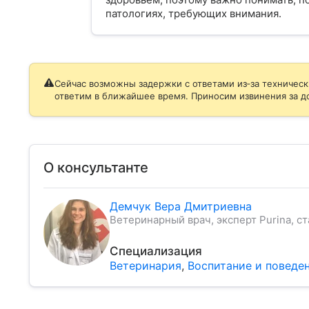
патологиях, требующих внимания.
Сейчас возможны задержки с ответами из‑за техническ
ответим в ближайшее время. Приносим извинения за д
О консультанте
Демчук Вера Дмитриевна
Ветеринарный врач, эксперт Purina, ст
Специализация
Ветеринария
,
Воспитание и поведе