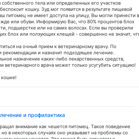
 собственного тела или определенных его участков 
беспокоит кошку. Зуд мог появится в результате пищевой 
ш питомец не имеет доступа на улицу, Вы могли принести в
жде или обуви. Информирую Вас, что 80% процентов блох 
сти, подшерстке или на самих волосах. Если вы проверили 
х блох или ползующих клещей - совершенно не значит, что
иться на очный прием к ветеринарному врачу. По 
и рекомендации и назначит подходящее лечение.

ьное назначение каких-либо лекарственных средств, 
и ветеринарного врача может только усугубить ситуацию!

 кошке!
 лечение и профилактика
бращал внимание как чешется питомец. Такое поведение
но в некоторых случаях оно указывает на проблемы со
очему кошка чешется. Это может быть сигналом о