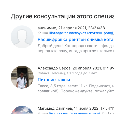
Другие консультации этого специ
анонимно
,
21 апреля 2021, 23:34:38
Кошка
Шотладская вислоухая (скоттиш-фолд)
Расшифровка рентген снимка кота
Добрый день! Кот породы скотиш-фолд в
переднюю лапу, иногда прыгает только 
Алекcандр Серов
,
20 апреля 2021, 01:19
Собака
Питомец
,
От 1 года до 7 лет
Питание таксы
Такса, 3,5 года, весит 11 кг. Подвижная
говядиной). Порекомендуйте, пожалуйст
Магомед Сампиев
,
11 июля 2022, 17:54:1
Кошка
Без породы (домашняя кошка)
,
До 1 г