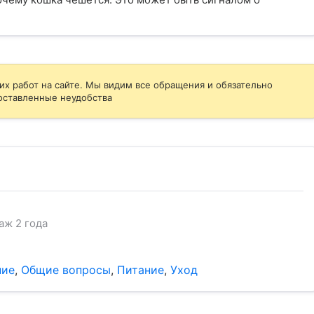
их работ на сайте. Мы видим все обращения и обязательно
оставленные неудобства
аж 2 года
ние
,
Общие вопросы
,
Питание
,
Уход