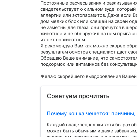
Постоянные расчесывания и разлизывания
свидетельствует о сильном зуде, который 
аллергии или эктопаразитов. Даже если Ва
дом мелких блох или клещей на своей оде
не заметны для глаза, они прячутся в шер
животное и не обнаружил на нем прыгающи
их нет на животном. 

Я рекомендую Вам как можно скорее обрат
результатам осмотра специалист даст сво
Обращаю Ваше внимание, что самостоятел
подкормок или витаминов без консультаци
Желаю скорейшего выздоровления Вашей
Советуем прочитать
Почему кошка чешется: причины,
Каждый владелец кошки хотя бы раз о
может быть обычным и даже забавным, 
здоровьем, поэтому важно понимать, п