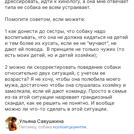
дрессировать, идти к кинологу, а она мне отвечает 
типа ее собака ее всем устраивает. 

Помогите советом, если можете:

1 как донести до сестры, что собаку надо 
воспитывать, что она не должна кидаться на детей 
и тем более их кусать, если ее не "мучают", не 
дают ей повода.  В принципе не только чужих (то 
есть моих детей, но и детей хозяйки);         

2 можно ли скорректировать поведение собаки 
относительно двух ситуаций, с учетом ее 
возраста? Я не хочу, чтобы она полюбила моего 
мужа, достаточно чтобы она слушалась хозяйку и 
замолкала, если ей дают команду. Просто в семье 
из-за этой ситуации назревает грандиозный 
скандал, как ее решить не понятно. И вообще 
можно ли что-то сделать в этой ситуации.
Ульяна Савушкина
Питомец:
собака
ксолоитцкуинтли
,