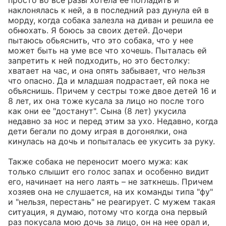
просто во все разы хотела ее погладить и 
наклонялась к ней, а в последний раз дунула ей в 
морду, когда собака залезла на диван и решила ее 
обнюхать. Я боюсь за своих детей. Дочери 
пытаюсь обьяснить, что это собака, что у нее 
может быть на уме все что хочешь. Пыталась ей 
запретить к ней подходить, но это бестолку: 
хватает на час, и она опять забывает, что нельзя 
что опасно. Да и младшая подрастает, ей пока не 
объяснишь. Причем у сестры тоже двое детей 16 и 
8 лет, их она тоже кусала за лицо но после того 
как они ее "достанут". Сына (8 лет) укусила 
недавно за нос и перед этим за ухо. Недавно, когда 
дети бегали по дому играя в догонялки, она 
кинулась на дочь и попыталась ее укусить за руку.            

Также собака не переносит моего мужа: как 
только слышит его голос запах и особенно видит 
его, начинает на него лаять – не заткнешь. Причем 
хозяев она не слушается, на их команды типа "фу" 
и "нельзя, перестань" не реагирует. С мужем такая 
ситуация, я думаю, потому что когда она первый 
раз покусала мою дочь за лицо, он на нее орал и, 