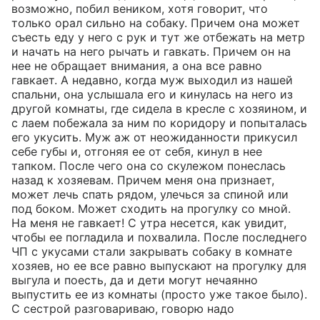
возможно, побил веником, хотя говорит, что 
только орал сильно на собаку. Причем она может 
съесть еду у него с рук и тут же отбежать на метр 
и начать на него рычать и гавкать. Причем он на 
нее не обращает внимания, а она все равно 
гавкает. А недавно, когда муж выходил из нашей 
спальни, она услышала его и кинулась на него из 
другой комнаты, где сидела в кресле с хозяином, и 
с лаем побежала за ним по коридору и попыталась 
его укусить. Муж аж от неожиданности прикусил 
себе губы и, отгоняя ее от себя, кинул в нее 
тапком. После чего она со скулежом понеслась 
назад к хозяевам. Причем меня она признает, 
может лечь спать рядом, улечься за спиной или 
под боком. Может сходить на прогулку со мной. 
На меня не гавкает! С утра несется, как увидит, 
чтобы ее погладила и похвалила. После последнего 
ЧП с укусами стали закрывать собаку в комнате 
хозяев, но ее все равно выпускают на прогулку для 
выгула и поесть, да и дети могут нечаянно 
выпустить ее из комнаты (просто уже такое было). 
С сестрой разговариваю, говорю надо 