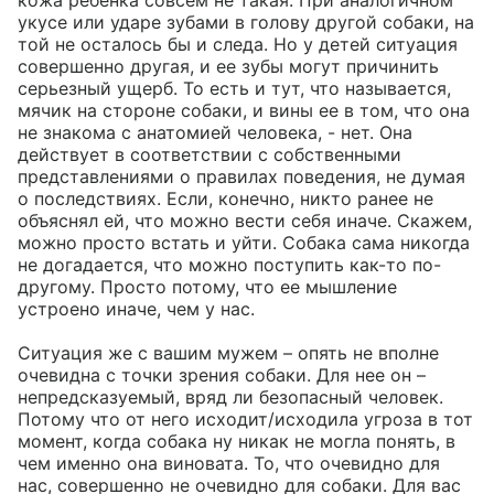
кожа ребенка совсем не такая. При аналогичном 
укусе или ударе зубами в голову другой собаки, на 
той не осталось бы и следа. Но у детей ситуация 
совершенно другая, и ее зубы могут причинить 
серьезный ущерб. То есть и тут, что называется, 
мячик на стороне собаки, и вины ее в том, что она 
не знакома с анатомией человека, - нет. Она 
действует в соответствии с собственными 
представлениями о правилах поведения, не думая 
о последствиях. Если, конечно, никто ранее не 
объяснял ей, что можно вести себя иначе. Скажем, 
можно просто встать и уйти. Собака сама никогда 
не догадается, что можно поступить как-то по-
другому. Просто потому, что ее мышление 
устроено иначе, чем у нас.

Ситуация же с вашим мужем – опять не вполне 
очевидна с точки зрения собаки. Для нее он – 
непредсказуемый, вряд ли безопасный человек. 
Потому что от него исходит/исходила угроза в тот 
момент, когда собака ну никак не могла понять, в 
чем именно она виновата. То, что очевидно для 
нас, совершенно не очевидно для собаки. Для вас 