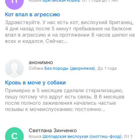
Кошка
Британская кошка
,
От 1 года до 7 лет
Кот впал в агрессию
Здравствуйте. У нас есть кот, вислоухий британец,
4 дня назад после 5 минут пребывания на балконе
впал в агрессию и на протяжении 8 часов шипел на
всех и кидался. Сейчас…
анонимно
Собака
Без породы (дворняжка)
,
До 1 года
Кровь в моче у собаки
Примерно в 5 месяцев сделали стерилизацию,
пишу потому что вдруг есть связь. В 6 месяцев
после полного заживления начались частые
позывы к мочеиспусканию: постоянно
присаживалась и мочилась по чуть-чуть, потом…
Светлана Зинченко
Кошка
Шотладская вислоухая (скоттиш-фолд)
,
От 1