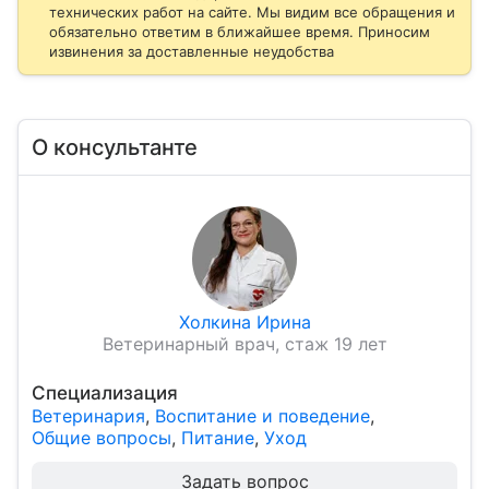
технических работ на сайте. Мы видим все обращения и
обязательно ответим в ближайшее время. Приносим
извинения за доставленные неудобства
О консультанте
Холкина Ирина
Ветеринарный врач, стаж 19 лет
Специализация
Ветеринария
,
Воспитание и поведение
,
Общие вопросы
,
Питание
,
Уход
Задать вопрос