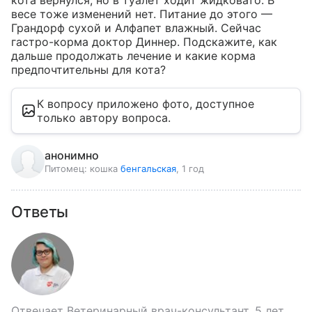
кота вернулся, но в туалет ходит жидковато. В 
весе тоже изменений нет. Питание до этого — 
Грандорф сухой и Алфапет влажный. Сейчас 
гастро-корма доктор Диннер. Подскажите, как 
дальше продолжать лечение и какие корма 
предпочтительны для кота?
К вопросу приложено фото, доступное
только автору вопроса.
анонимно
Питомец:
кошка
бенгальская
, 1 год
Ответы
Отвечает
Ветеринарный врач-консультант, 5 лет