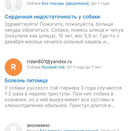
Собака
Без породы (дворняжка)
,
До 1 года
Сердечная недостаточность у собаки
Здравствуйте! Помогите, пожалуйста, больше
некуда обратиться. Собака, помесь шпица и чихуа
(покупали как шпица), 10 лет, вес 5,9 кг. Где-то с
декабря месяца начался сильный кашель и
одышка. Возим постоянно…
ridan801@yandex.ru
Собака
Русский той
,
От 1 года до 7 лет
Болезнь питомца
У собаки русского той-терьера 3 года случаются
1-2 раза в неделю приступы. При них собака в
сознании, но у неё выкручивает все суставы и
слюноотделение обильное. Приступ длится в
течение…
анонимно
Кошка
Без породы (домашняя кошка)
,
Старше 7