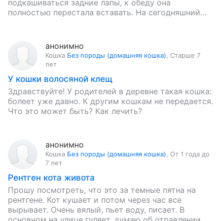
подкашиваться задние лапы, к обеду она
полностью перестала вставать. На сегодняшний
день симптомы следующие: выраженная…
анонимно
Кошка
Без породы (домашняя кошка)
,
Старше 7
лет
У кошки волосяной клещ
Здравствуйте! У родителей в деревне такая кошка:
болеет уже давно. К другим кошкам не передается.
Что это может быть? Как лечить?
анонимно
Кошка
Без породы (домашняя кошка)
,
От 1 года до
7 лет
Рентген кота живота
Прошу посмотреть, что это за темные пятна на
рентгене. Кот кушает и потом через час все
вырывает. Очень вялый, пьет воду, писает. В
основном на улице гуляет, думаю об отравлении…